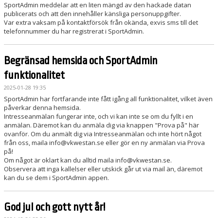
SportAdmin meddelar att en liten mängd av den hackade datan
publicerats och att den innehåller känsliga personuppgifter.
Var extra vaksam på kontaktförsök från okända, exvis sms till det
telefonnummer du har registrerat i SportAdmin.
Begränsad hemsida och SportAdmin
funktionalitet
2025-01-28 19:35
SportAdmin har fortfarande inte fått igång all funktionalitet, vilket även
påverkar denna hemsida.
Intresseanmälan fungerar inte, och vi kan inte se om du fyllt i en
anmälan. Däremot kan du anmäla dig via knappen "Prova på" här
ovanför. Om du anmält dig via Intresseanmälan och inte hört något
från oss, maila info@vkwestan.se eller gör en ny anmälan via Prova
på!
Om något är oklart kan du alltid maila info@vkwestan.se.
Observera att inga kallelser eller utskick går ut via mail än, däremot
kan du se dem i SportAdmin appen.
God jul och gott nytt år!