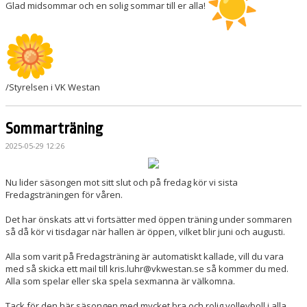
Glad midsommar och en solig sommar till er alla!
/Styrelsen i VK Westan
Sommarträning
2025-05-29 12:26
Nu lider säsongen mot sitt slut och på fredag kör vi sista
Fredagsträningen för våren.
Det har önskats att vi fortsätter med öppen träning under sommaren
så då kör vi tisdagar när hallen är öppen, vilket blir juni och augusti.
Alla som varit på Fredagsträning är automatiskt kallade, vill du vara
med så skicka ett mail till kris.luhr@vkwestan.se så kommer du med.
Alla som spelar eller ska spela sexmanna är välkomna.
Tack för den här säsongen med mycket bra och rolig volleyboll i alla