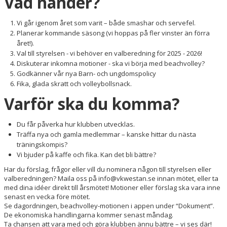
Vad händer?
Vi går igenom året som varit – både smashar och servefel.
Planerar kommande säsong (vi hoppas på fler vinster än förra
året!).
Val till styrelsen - vi behöver en valberedning för 2025 - 2026!
Diskuterar inkomna motioner - ska vi börja med beachvolley?
Godkänner vår nya Barn- och ungdomspolicy
Fika, glada skratt och volleybollsnack.
Varför ska du komma?
Du får påverka hur klubben utvecklas.
Träffa nya och gamla medlemmar – kanske hittar du nästa
träningskompis?
Vi bjuder på kaffe och fika. Kan det bli bättre?
Har du förslag, frågor eller vill du nominera någon till styrelsen eller
valberedningen? Maila oss på info@vkwestan.se innan mötet, eller ta
med dina idéer direkt till årsmötet! Motioner eller förslag ska vara inne
senast en vecka före mötet.
Se dagordningen, beachvolley-motionen i appen under “Dokument”.
De ekonomiska handlingarna kommer senast måndag.
Ta chansen att vara med och göra klubben ännu bättre – vi ses där!