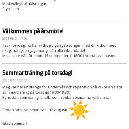
Med volleybollhälsningar,
Styrelsen
Välkommen på årsmöte!
2025-08-24 17:00
Tack för idag, nu har vi dragit igång säsongen med en kickoff med
riktigt härligt engagemang från alla inblandade!
Missa inte vårt årsmöte 15 september kl 18:30 i Aranäsgymnasiet.
Sommarträning på torsdag!
2025-07-01 20:42
Idag var hallen stängd för underhåll och reparation så vi kör en sista
sommarträning på torsdag 18:00-19:30!
Syns där, som vanligt är alla som spelar sexmanna välkomna.
Sedan tar vi sommarlov till 12 augusti
Glad sommar!