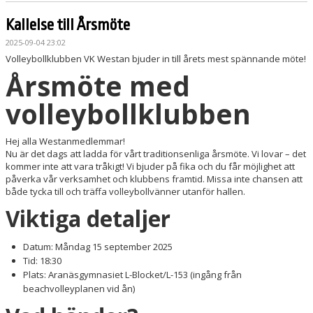
Kallelse till Årsmöte
2025-09-04 23:02
Volleybollklubben VK Westan bjuder in till årets mest spännande möte!
Årsmöte med
volleybollklubben
Hej alla Westanmedlemmar!
Nu är det dags att ladda för vårt traditionsenliga årsmöte. Vi lovar – det
kommer inte att vara tråkigt! Vi bjuder på fika och du får möjlighet att
påverka vår verksamhet och klubbens framtid. Missa inte chansen att
både tycka till och träffa volleybollvänner utanför hallen.
Viktiga detaljer
Datum: Måndag 15 september 2025
Tid: 18:30
Plats: Aranäsgymnasiet L-Blocket/L-153 (ingång från
beachvolleyplanen vid ån)