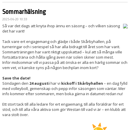
Sommarhälsning
2025-06-20 10:33
Så var det dags att knyta ihop ännu en säsong – och vilken säsong
det har varit!
Tack vare ert engagemang och glädje i både Skårbyhallen, på
turneringar och i seriespel så har alla bidragit till året som har varit.
Sommarträningen har varit riktigt uppskattad – kul att så många ville
fortsätta träna och hålla igång även när solen skiner som mest.
Inför midsommar vill vi passa på att önska er alla en härlig sommar och
vem vet, vi kanske syns på någon bechplan inom kort?
Save the date!
Söndagen den
24 augusti
har vi
kickoff i Skårbyhallen
– en dag fylld
med volleyboll, gemenskap och pepp inför säsongen som väntar. Mer
info kommer efter sommaren, men boka gärna in datumet redan nu!
Ett stort tack till alla ledare för ert engaemang, till alla föräldrar för ert
stöd, och till alla våra aktiva som gör Westan till vad vi är – en klubb att
vara stolt över.