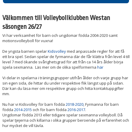
VÄRDEFULLT I WESTAN
Välkommen till Volleybollklubben Westan
säsongen 26/27
Vi har verksamhet för barn och ungdomar födda 2004-2020 samt
motionsvolleyboll för vuxna!
De yngsta barnen spelar
Kidsvolley
med anpassade regler för att få
ett bra spel. Sedan spelar de fyrmanna där de får klättra från level 4 till
level 7 med ökande svårighetsgrad för att från ca 14 års ålder börja
spela sexmanna. Läs mer om de olika spelformerna
här
Vi delar in spelarna i träningsgrupper utifrån ålder och varje grupp har
sin egen sida, de hittar du under respektive flik längst upp på sidan.
Där kan du läsa mer om respektive grupp och hitta kontaktuppgifter
mm.
Nu har vi Kidsvolley för barn födda
2018-2020
, Fyrmanna för barn
födda
2014-2015
och för barn födda
2016-2017
.
Ungdomar födda 2013 eller tidigare spelar sexmanna volleyboll. Då
spelar tjejerna och killarna i olika grupper beroende på erfarenhet och
hur mycket de vill tävla.