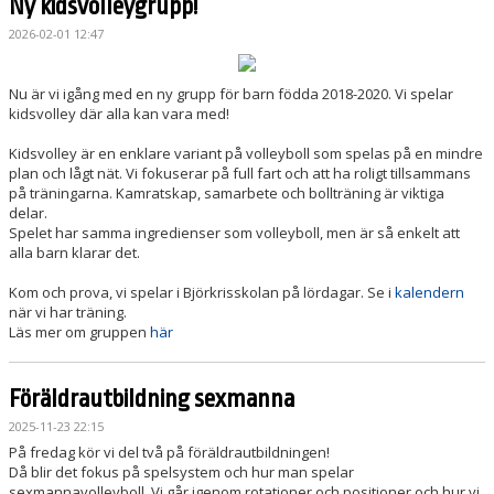
Ny kidsvolleygrupp!
2026-02-01 12:47
Nu är vi igång med en ny grupp för barn födda 2018-2020. Vi spelar
kidsvolley där alla kan vara med!
Kidsvolley är en enklare variant på volleyboll som spelas på en mindre
plan och lågt nät. Vi fokuserar på full fart och att ha roligt tillsammans
på träningarna. Kamratskap, samarbete och bollträning är viktiga
delar.
Spelet har samma ingredienser som volleyboll, men är så enkelt att
alla barn klarar det.
Kom och prova, vi spelar i Björkrisskolan på lördagar. Se i
kalendern
när vi har träning.
Läs mer om gruppen
här
Föräldrautbildning sexmanna
2025-11-23 22:15
På fredag kör vi del två på föräldrautbildningen!
Då blir det fokus på spelsystem och hur man spelar
sexmannavolleyboll. Vi går igenom rotationer och positioner och hur vi