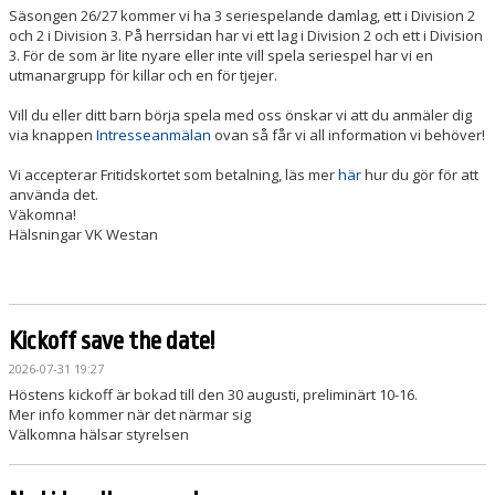
Säsongen 26/27 kommer vi ha 3 seriespelande damlag, ett i Division 2
och 2 i Division 3. På herrsidan har vi ett lag i Division 2 och ett i Division
3. För de som är lite nyare eller inte vill spela seriespel har vi en
utmanargrupp för killar och en för tjejer.
Vill du eller ditt barn börja spela med oss önskar vi att du anmäler dig
via knappen
Intresseanmälan
ovan så får vi all information vi behöver!
Vi accepterar Fritidskortet som betalning, läs mer
här
hur du gör för att
använda det.
Väkomna!
Hälsningar VK Westan
Kickoff save the date!
2026-07-31 19:27
Höstens kickoff är bokad till den 30 augusti, preliminärt 10-16.
Mer info kommer när det närmar sig
Välkomna hälsar styrelsen