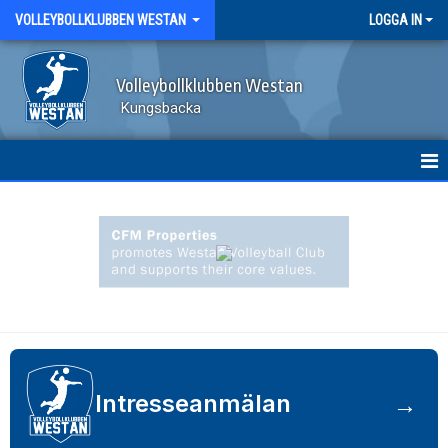
VOLLEYBOLLKLUBBEN WESTAN
LOGGA IN
Volleybollklubben Westan
Kungsbacka
HEM
KLUBBINFO OCH STYRELSE
SPELFORMER I VÅR VERKSAMHET
STÖDMEDLEM & WESTANFONDEN
KLUBBSHOP
→
Intresseanmälan
KALENDER