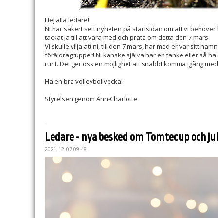
Hej alla ledare!
Ni har säkert sett nyheten på startsidan om att vi behöver l
tackat ja till att vara med och prata om detta den 7 mars.
Vi skulle vilja att ni, till den 7 mars, har med er var sitt n
föräldragrupper! Ni kanske själva har en tanke eller så ha 
runt. Det ger oss en möjlighet att snabbt komma igång med
Ha en bra volleybollvecka!
Styrelsen genom Ann-Charlotte
Ledare - nya besked om Tomtecup och jul
2021-12-07 09:48