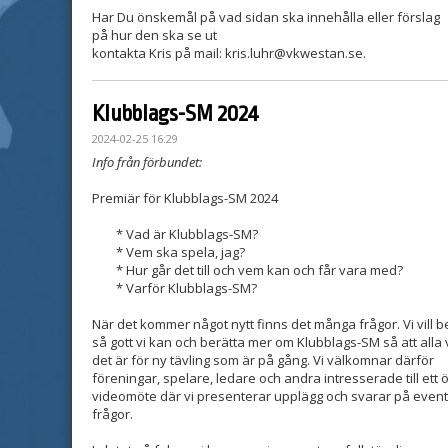
Har Du önskemål på vad sidan ska innehålla eller förslag
på hur den ska se ut
kontakta Kris på mail: kris.luhr@vkwestan.se.
Klubblags-SM 2024
2024-02-25 16:29
Info från förbundet:
Premiär för Klubblags-SM 2024
* Vad är Klubblags-SM?
* Vem ska spela, jag?
* Hur går det till och vem kan och får vara med?
* Varför Klubblags-SM?
När det kommer något nytt finns det många frågor. Vi vill 
så gott vi kan och berätta mer om Klubblags-SM så att alla 
det är för ny tävling som är på gång. Vi välkomnar därför
föreningar, spelare, ledare och andra intresserade till ett 
videomöte där vi presenterar upplägg och svarar på event
frågor.