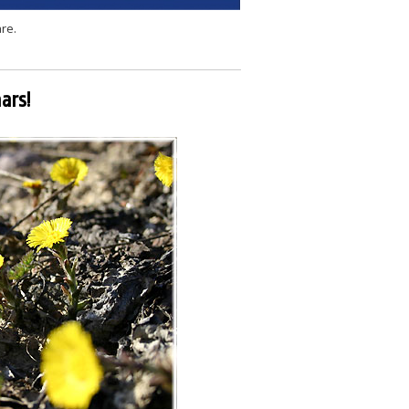
are.
ars!