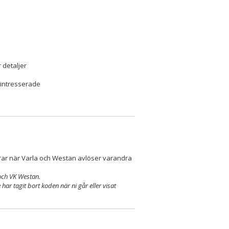
 detaljer
 intresserade
rar när Varla och Westan avlöser varandra
och VK Westan.
har tagit bort koden när ni går eller visat