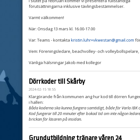
I slutet på februari kommer vi presentera fullständiga
förutsättningarna inklusive tävlingsbestämmelser.
Varmt välkommen!
När: Onsdag 13 mars kl. 16.00-17.00
Var: Teams - kontakta
kristin.luhr+vkwestan@gmail.com
för
Vem: Föreningsledare, beachvolley- och volleybollspelare,
Vänliga hälsningar Jakob med kollegor
Dörrkoder till Skårby
2024-02-15 18:55
Klargörande från kommunen ang hur kod till dörren funge
i hallen:
Båda koderna ska kunna fungera samtidigt, både för Varla IBK 
Kod fungerar till 20 minuter efter bokad tid om inte någon ledare 
brickan för läsaren på insidan.
Grundutbildning tränare våren 24