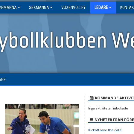
YRMANNA
SEXMANNA
VUXENVOLLEY
LEDARE
KONTAK
eybollklubben W
ARE
KOMMANDE AKTIVIT
a
Inga aktiviteter inbokade
NYHETER FRÅN FÖR
Kickoff save the date!