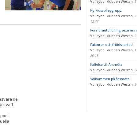
Volleybollklubben Westan
,
3
Ny kidsvolleygrupp!
Volleybollklubben Westan
,
0
12:47
Föräldrautbildning sexmann
Volleybollklubben Westan
,
2
Fakturor och fritidskortet!
Volleybollklubben Westan
,
1
20:13
Kallelse till Årsmöte
Volleybollklubben Westan
,
0
Välkommen på årsmöte!
Volleybollklubben Westan
,
2
besvara de
vet vad
öppet
uella