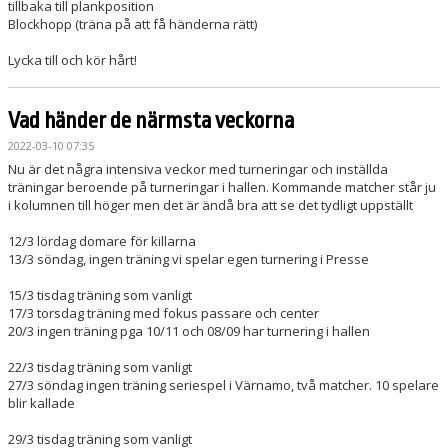
tillbaka till plankposition
Blockhopp (träna på att få händerna rätt)
Lycka till och kör hårt!
Vad händer de närmsta veckorna
2022-03-10 07:35
Nu är det några intensiva veckor med turneringar och inställda
träningar beroende på turneringar i hallen. Kommande matcher står ju
i kolumnen till höger men det är ändå bra att se det tydligt uppställt
12/3 lördag domare för killarna
13/3 söndag, ingen träning vi spelar egen turnering i Presse
15/3 tisdag träning som vanligt
17/3 torsdag träning med fokus passare och center
20/3 ingen träning pga 10/11 och 08/09 har turnering i hallen
22/3 tisdag träning som vanligt
27/3 söndag ingen träning seriespel i Värnamo, två matcher. 10 spelare
blir kallade
29/3 tisdag träning som vanligt