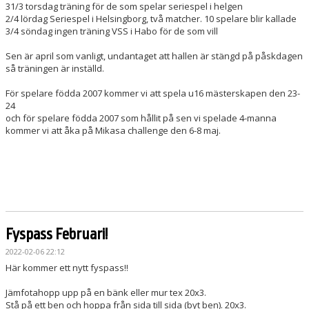
31/3 torsdag träning för de som spelar seriespel i helgen
2/4 lördag Seriespel i Helsingborg, två matcher. 10 spelare blir kallade
3/4 söndag ingen träning VSS i Habo för de som vill
Sen är april som vanligt, undantaget att hallen är stängd på påskdagen
så träningen är inställd.
För spelare födda 2007 kommer vi att spela u16 mästerskapen den 23-
24
och för spelare födda 2007 som hållit på sen vi spelade 4-manna
kommer vi att åka på Mikasa challenge den 6-8 maj.
Fyspass Februari!
2022-02-06 22:12
Här kommer ett nytt fyspass!!
Jämfotahopp upp på en bänk eller mur tex 20x3.
Stå på ett ben och hoppa från sida till sida (byt ben). 20x3.