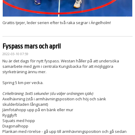
Grattis tjejer, leder serien efter två raka segrar i Ängelholm!
Fyspass mars och april
2022-03-10 07:59
Nu är det dags för nytt fyspass. Westan håller på att undersöka
samarbete med gym i centrala Kungsbacka för att möjliggöra
styrketräning ännu mer.
Spring 5 km per vecka.
Cirkelträning 3x45 sekunder (du väljer ordningen själv)
Axelhävning (stå i armhävningsposition och höj och sänk
skulderbladen långsamt)
Jämfotahopp upp på en bänk eller mur
Rygglyft
Squats med hopp
Diagonalhopp
Plankan med rörelse - gå upp till armhävningsposition och gå sedan