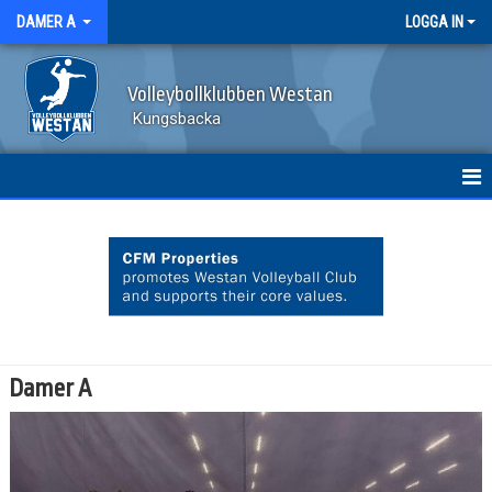
DAMER A
LOGGA IN
Volleybollklubben Westan
Kungsbacka
HEM
NYHETER
KALENDER
MATCHER
Damer A
TRUPPEN
BILDGALLERI