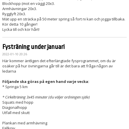
Blockhopp (mot en vägg) 20x3.
Armhävningar 20x3.
Rygglyft 20x3.
Mät upp en sträcka på 50 meter spring så fort ni kan och jogga tillbaka.
Kör detta 10 gånger!
Lycka till och kör hårt!
Fysträning under januari
2022-01-10 20:26
Här kommer äntligen det efterlängtade fysprogrammet, om du är
osäker på hur övningarna går till är det bara att fråga någon av
ledarna
Följande ska göras på egen hand varje vecka:
* Springa 5 km
* Cirkelträning 3x45 minuter (du väljer ordningen själv)
Squats med hopp
Diagonalhopp
Utfall med skutt
Plankan med armhävning
Fällkniv