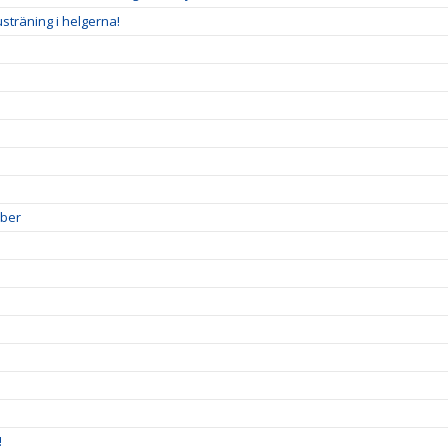
träning i helgerna!
mber
!