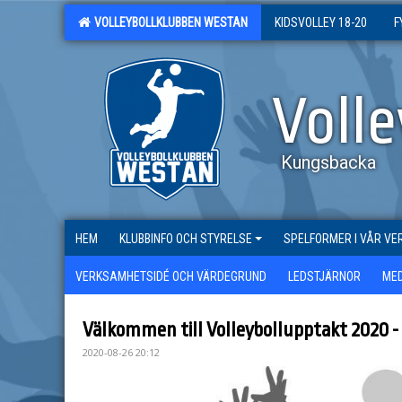
VOLLEYBOLLKLUBBEN WESTAN
KIDSVOLLEY 18-20
F
Voll
Kungsbacka
HEM
KLUBBINFO OCH STYRELSE
SPELFORMER I VÅR V
VERKSAMHETSIDÉ OCH VÄRDEGRUND
LEDSTJÄRNOR
ME
Välkommen till Volleybollupptakt 2020 -
2020-08-26 20:12