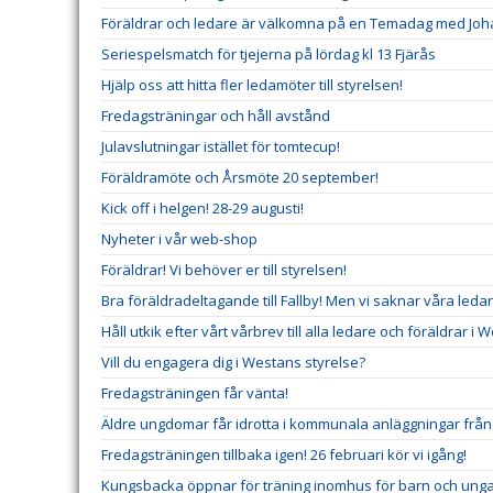
Föräldrar och ledare är välkomna på en Temadag med Johan
Seriespelsmatch för tjejerna på lördag kl 13 Fjärås
Hjälp oss att hitta fler ledamöter till styrelsen!
Fredagsträningar och håll avstånd
Julavslutningar istället för tomtecup!
Föräldramöte och Årsmöte 20 september!
Kick off i helgen! 28-29 augusti!
Nyheter i vår web-shop
Föräldrar! Vi behöver er till styrelsen!
Bra föräldradeltagande till Fallby! Men vi saknar våra ledare
Håll utkik efter vårt vårbrev till alla ledare och föräldrar i 
Vill du engagera dig i Westans styrelse?
Fredagsträningen får vänta!
Äldre ungdomar får idrotta i kommunala anläggningar från 
Fredagsträningen tillbaka igen! 26 februari kör vi igång!
Kungsbacka öppnar för träning inomhus för barn och unga