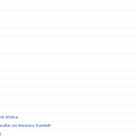
isk ohälsa
handlar om Westans framtid!!
2.