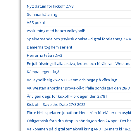
Nytt datum för kickoff 27/8
Sommarhälsning
VSS pokal
Avslutning med beach volleyboll!
Spelberoende och psykisk ohälsa - digital föreläsning 27/4
Damerna tog hem serien!
Herrarna tvåa i Div3
En julhälsning till alla aktiva, ledare och föräldrar i Westan.
Kämpaseger idag!
Volleybollhelg 26-27/11 - Kom och hejja på våra lag!
VK Westan anordnar prova-på-tillfälle söndagen den 28/8
Äntligen dags för kickoff - lördagen den 27/8 !
Kick off - Save the Date 27/8 2022
Förre NHL-spelaren Jonathan Hedström föreläser om psyk
Obligatorisk föräldra-drop-in söndagen den 24 april! Det 
Välkommen på digital temakväll kring ANDT 24 mars kl 18-2