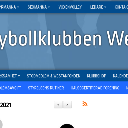
YRMANNA
SEXMANNA
VUXENVOLLEY
LEDARE
KONTAK
eybollklubben W
ERKSAMHET
STÖDMEDLEM & WESTANFONDEN
KLUBBSHOP
KALEND
DLEMSAVGIFT
STYRELSENS RUTINER
HÄLSOCERTIFIERAD FÖRENING
 2021
<
>