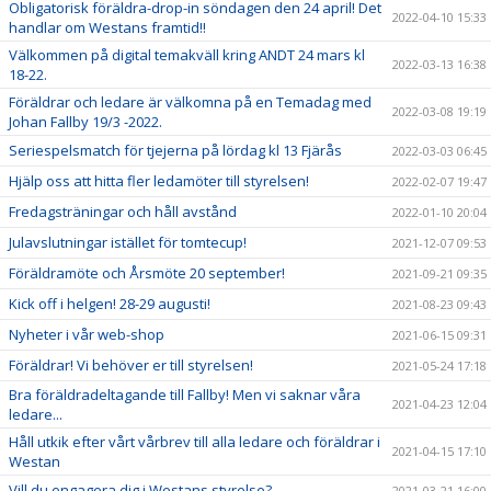
Obligatorisk föräldra-drop-in söndagen den 24 april! Det
2022-04-10 15:33
handlar om Westans framtid!!
Välkommen på digital temakväll kring ANDT 24 mars kl
2022-03-13 16:38
18-22.
Föräldrar och ledare är välkomna på en Temadag med
2022-03-08 19:19
Johan Fallby 19/3 -2022.
Seriespelsmatch för tjejerna på lördag kl 13 Fjärås
2022-03-03 06:45
Hjälp oss att hitta fler ledamöter till styrelsen!
2022-02-07 19:47
Fredagsträningar och håll avstånd
2022-01-10 20:04
Julavslutningar istället för tomtecup!
2021-12-07 09:53
Föräldramöte och Årsmöte 20 september!
2021-09-21 09:35
Kick off i helgen! 28-29 augusti!
2021-08-23 09:43
Nyheter i vår web-shop
2021-06-15 09:31
Föräldrar! Vi behöver er till styrelsen!
2021-05-24 17:18
Bra föräldradeltagande till Fallby! Men vi saknar våra
2021-04-23 12:04
ledare...
Håll utkik efter vårt vårbrev till alla ledare och föräldrar i
2021-04-15 17:10
Westan
Vill du engagera dig i Westans styrelse?
2021-03-21 16:00