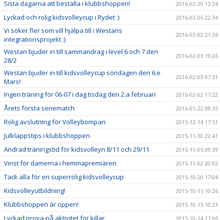
Sista dagarna att beställa i klubbshoppen!
2016-03-29 13:24
Lyckad och rolig kidsvolleycup i Rydet :)
2016-03-06 22:34
Vi söker fler som vill hjälpa till i Westans
2016-03-02 21:36
integrationsprojekt :)
Westan bjuder in till sammandrag i level 6 och 7 den
2016-02-03 19:26
28/2
Westan bjuder in till kidsvolleycup söndagen den 6:e
2016-02-03 07:31
Mars!
Ingen träning för 06-07 i dag tisdag den 2:a februari
2016-02-02 17:22
Årets första seriematch
2016-01-22 08:35
Rolig avslutning för Volleybompan
2015-12-14 17:51
Julklappstips i klubbshoppen
2015-11-30 22:41
Ändrad träningstid för kidsvolleyn 8/11 och 29/11
2015-11-05 09:39
Vinst för damerna i hemmapremiären
2015-11-02 20:02
Tack alla för en superrolig kidsvolleycup
2015-10-20 17:04
Kidsvolleyutbildning!
2015-10-15 10:26
Klubbshoppen är öppen!
2015-10-15 10:23
Lyckad prova-på aktivitet för killar
2015-10-14 17:06