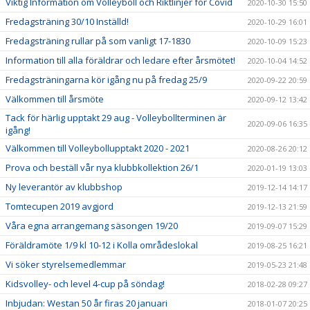
Viktig Information om Volleyboll och Riktlinjer för Covid
2020-10-30 15:50
Fredagsträning 30/10 Inställd!
2020-10-29 16:01
Fredagsträning rullar på som vanligt 17-1830
2020-10-09 15:23
Information till alla föräldrar och ledare efter årsmötet!
2020-10-04 14:52
Fredagsträningarna kör igång nu på fredag 25/9
2020-09-22 20:59
Välkommen till årsmöte
2020-09-12 13:42
Tack för härlig upptakt 29 aug - Volleybollterminen är
2020-09-06 16:35
igång!
Välkommen till Volleybollupptakt 2020 - 2021
2020-08-26 20:12
Prova och beställ vår nya klubbkollektion 26/1
2020-01-19 13:03
Ny leverantör av klubbshop
2019-12-14 14:17
Tomtecupen 2019 avgjord
2019-12-13 21:59
Våra egna arrangemang säsongen 19/20
2019-09-07 15:29
Föräldramöte 1/9 kl 10-12 i Kolla områdeslokal
2019-08-25 16:21
Vi söker styrelsemedlemmar
2019-05-23 21:48
Kidsvolley- och level 4-cup på söndag!
2018-02-28 09:27
Inbjudan: Westan 50 år firas 20 januari
2018-01-07 20:25