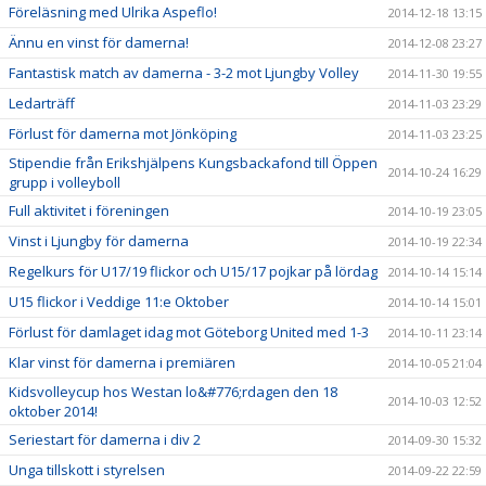
Föreläsning med Ulrika Aspeflo!
2014-12-18 13:15
Ännu en vinst för damerna!
2014-12-08 23:27
Fantastisk match av damerna - 3-2 mot Ljungby Volley
2014-11-30 19:55
Ledarträff
2014-11-03 23:29
Förlust för damerna mot Jönköping
2014-11-03 23:25
Stipendie från Erikshjälpens Kungsbackafond till Öppen
2014-10-24 16:29
grupp i volleyboll
Full aktivitet i föreningen
2014-10-19 23:05
Vinst i Ljungby för damerna
2014-10-19 22:34
Regelkurs för U17/19 flickor och U15/17 pojkar på lördag
2014-10-14 15:14
U15 flickor i Veddige 11:e Oktober
2014-10-14 15:01
Förlust för damlaget idag mot Göteborg United med 1-3
2014-10-11 23:14
Klar vinst för damerna i premiären
2014-10-05 21:04
Kidsvolleycup hos Westan lo&#776;rdagen den 18
2014-10-03 12:52
oktober 2014!
Seriestart för damerna i div 2
2014-09-30 15:32
Unga tillskott i styrelsen
2014-09-22 22:59