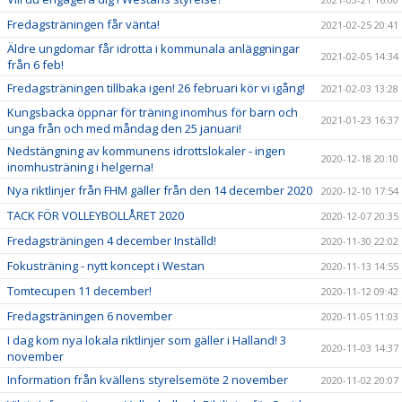
Fredagsträningen får vänta!
2021-02-25 20:41
Äldre ungdomar får idrotta i kommunala anläggningar
2021-02-05 14:34
från 6 feb!
Fredagsträningen tillbaka igen! 26 februari kör vi igång!
2021-02-03 13:28
Kungsbacka öppnar för träning inomhus för barn och
2021-01-23 16:37
unga från och med måndag den 25 januari!
Nedstängning av kommunens idrottslokaler - ingen
2020-12-18 20:10
inomhusträning i helgerna!
Nya riktlinjer från FHM gäller från den 14 december 2020
2020-12-10 17:54
TACK FÖR VOLLEYBOLLÅRET 2020
2020-12-07 20:35
Fredagsträningen 4 december Inställd!
2020-11-30 22:02
Fokusträning - nytt koncept i Westan
2020-11-13 14:55
Tomtecupen 11 december!
2020-11-12 09:42
Fredagsträningen 6 november
2020-11-05 11:03
I dag kom nya lokala riktlinjer som gäller i Halland! 3
2020-11-03 14:37
november
Information från kvällens styrelsemöte 2 november
2020-11-02 20:07