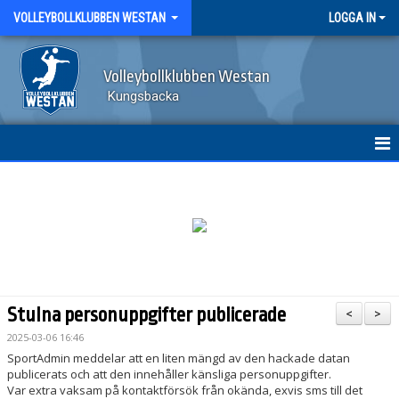
VOLLEYBOLLKLUBBEN WESTAN
LOGGA IN
Volleybollklubben Westan
Kungsbacka
HEM
KLUBBINFO OCH STYRELSE
VERKSAMHETSIDÉ OCH VÄRDEGRUND
LEDSTJÄRNOR
Stulna personuppgifter publicerade
<
>
MEDLEMSAVGIFT
2025-03-06 16:46
SportAdmin meddelar att en liten mängd av den hackade datan
STYRELSENS RUTINER
publicerats och att den innehåller känsliga personuppgifter.
Var extra vaksam på kontaktförsök från okända, exvis sms till det