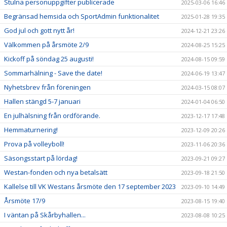
Stulna personuppgifter publicerade
2025-03-06 16:46
Begränsad hemsida och SportAdmin funktionalitet
2025-01-28 19:35
God jul och gott nytt år!
2024-12-21 23:26
Välkommen på årsmöte 2/9
2024-08-25 15:25
Kickoff på söndag 25 augusti!
2024-08-15 09:59
Sommarhälning - Save the date!
2024-06-19 13:47
Nyhetsbrev från föreningen
2024-03-15 08:07
Hallen stängd 5-7 januari
2024-01-04 06:50
En julhälsning från ordförande.
2023-12-17 17:48
Hemmaturnering!
2023-12-09 20:26
Prova på volleyboll!
2023-11-06 20:36
Säsongsstart på lördag!
2023-09-21 09:27
Westan-fonden och nya betalsätt
2023-09-18 21:50
Kallelse till VK Westans årsmöte den 17 september 2023
2023-09-10 14:49
Årsmöte 17/9
2023-08-15 19:40
I väntan på Skårbyhallen...
2023-08-08 10:25