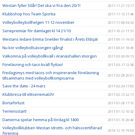
Westan fyller 50år! Det ska vi fira den 20/1!
2017-11-21 15:17
Klubbshop hos Team Sportia
2017-11-13 17:48
Volleybolleybollhelgen 11-12 november
2017-11-08 06:53
Seriepremiär för damlaget kl 14 21/10
2017-10-21 11:51
Westans ledare Emma Snelder finalist i Årets Eldsjäl
2017-09-11 19:33
Nu kör volleybollsäsongen igång!
2017-09-01 18:49
Välkomna på volleybollkväll i Aranäshallen imorgon
2017-03-30 09:15
Föreläsning och taco-kväll flyttas!
2017-03-17 12:58
Fredagsmys med tacos och inspirerande föreläsning
2017-02-28 20:01
tillsammans med volleybollkompisarna
Save the date - 24 mars
2017-02-24 17:00
Klubbresa till elitseriematch!
2017-02-13 22:17
Bortaförlust
2017-01-28 17:10
Terminsstart!
2017-01-12 10:52
Damerna spelar hemma på lördag kl 1400
2017-01-10 20:40
Volleybollklubben Westan Idrotts- och hälsocertifierad
2016-12-19 19:06
förening