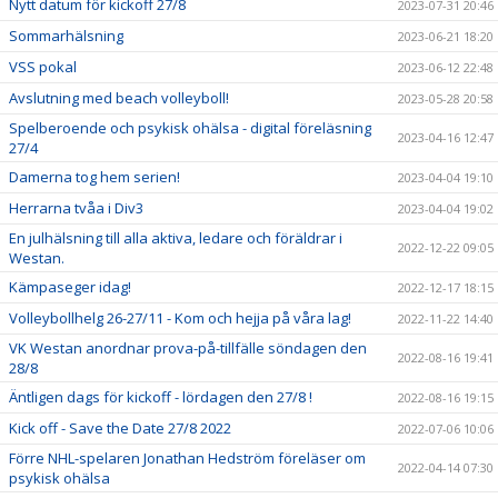
Nytt datum för kickoff 27/8
2023-07-31 20:46
Sommarhälsning
2023-06-21 18:20
VSS pokal
2023-06-12 22:48
Avslutning med beach volleyboll!
2023-05-28 20:58
Spelberoende och psykisk ohälsa - digital föreläsning
2023-04-16 12:47
27/4
Damerna tog hem serien!
2023-04-04 19:10
Herrarna tvåa i Div3
2023-04-04 19:02
En julhälsning till alla aktiva, ledare och föräldrar i
2022-12-22 09:05
Westan.
Kämpaseger idag!
2022-12-17 18:15
Volleybollhelg 26-27/11 - Kom och hejja på våra lag!
2022-11-22 14:40
VK Westan anordnar prova-på-tillfälle söndagen den
2022-08-16 19:41
28/8
Äntligen dags för kickoff - lördagen den 27/8 !
2022-08-16 19:15
Kick off - Save the Date 27/8 2022
2022-07-06 10:06
Förre NHL-spelaren Jonathan Hedström föreläser om
2022-04-14 07:30
psykisk ohälsa