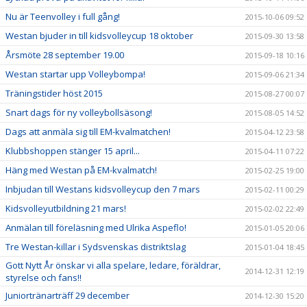
Nu är Teenvolley i full gång!
2015-10-06 09:52
Westan bjuder in till kidsvolleycup 18 oktober
2015-09-30 13:58
Årsmöte 28 september 19.00
2015-09-18 10:16
Westan startar upp Volleybompa!
2015-09-06 21:34
Träningstider höst 2015
2015-08-27 00:07
Snart dags för ny volleybollsäsong!
2015-08-05 14:52
Dags att anmäla sig till EM-kvalmatchen!
2015-04-12 23:58
Klubbshoppen stänger 15 april...
2015-04-11 07:22
Häng med Westan på EM-kvalmatch!
2015-02-25 19:00
Inbjudan till Westans kidsvolleycup den 7 mars
2015-02-11 00:29
Kidsvolleyutbildning 21 mars!
2015-02-02 22:49
Anmälan till föreläsning med Ulrika Aspeflo!
2015-01-05 20:06
Tre Westan-killar i Sydsvenskas distriktslag
2015-01-04 18:45
Gott Nytt År önskar vi alla spelare, ledare, föräldrar,
2014-12-31 12:19
styrelse och fans!!
Juniortränarträff 29 december
2014-12-30 15:20