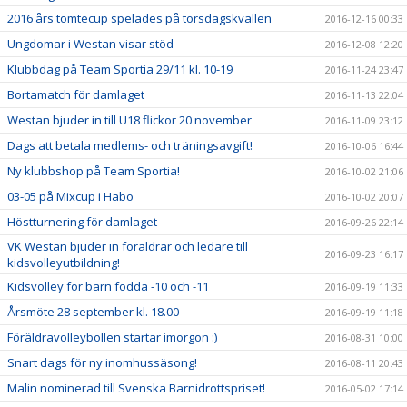
2016 års tomtecup spelades på torsdagskvällen
2016-12-16 00:33
Ungdomar i Westan visar stöd
2016-12-08 12:20
Klubbdag på Team Sportia 29/11 kl. 10-19
2016-11-24 23:47
Bortamatch för damlaget
2016-11-13 22:04
Westan bjuder in till U18 flickor 20 november
2016-11-09 23:12
Dags att betala medlems- och träningsavgift!
2016-10-06 16:44
Ny klubbshop på Team Sportia!
2016-10-02 21:06
03-05 på Mixcup i Habo
2016-10-02 20:07
Höstturnering för damlaget
2016-09-26 22:14
VK Westan bjuder in föräldrar och ledare till
2016-09-23 16:17
kidsvolleyutbildning!
Kidsvolley för barn födda -10 och -11
2016-09-19 11:33
Årsmöte 28 september kl. 18.00
2016-09-19 11:18
Föräldravolleybollen startar imorgon :)
2016-08-31 10:00
Snart dags för ny inomhussäsong!
2016-08-11 20:43
Malin nominerad till Svenska Barnidrottspriset!
2016-05-02 17:14