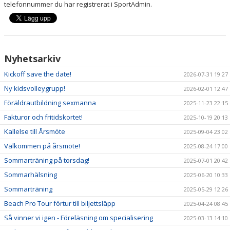
telefonnummer du har registrerat i SportAdmin.
HÄLSOCERTIFIERAD FÖRENING
NYHETSARKIV
SPELFORMER I VÅR VERKSAMHET
Nyhetsarkiv
Kickoff save the date!
STÖDMEDLEM & WESTANFONDEN
2026-07-31 19:27
Ny kidsvolleygrupp!
2026-02-01 12:47
KLUBBSHOP
Föräldrautbildning sexmanna
2025-11-23 22:15
Fakturor och fritidskortet!
KALENDER
2025-10-19 20:13
Kallelse till Årsmöte
2025-09-04 23:02
VÄRDEFULLT I WESTAN
Välkommen på årsmöte!
2025-08-24 17:00
Sommarträning på torsdag!
2025-07-01 20:42
Sommarhälsning
2025-06-20 10:33
Sommarträning
2025-05-29 12:26
Beach Pro Tour förtur till biljettsläpp
2025-04-24 08:45
Så vinner vi igen - Föreläsning om specialisering
2025-03-13 14:10