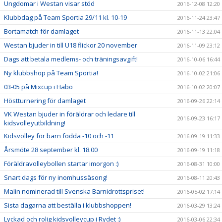
Ungdomar i Westan visar stöd
2016-12-08 12:20
Klubbdag på Team Sportia 29/11 kl. 10-19
2016-11-24 23:47
Bortamatch för damlaget
2016-11-13 22:04
Westan bjuder in till U18 flickor 20 november
2016-11-09 23:12
Dags att betala medlems- och träningsavgift!
2016-10-06 16:44
Ny klubbshop på Team Sportia!
2016-10-02 21:06
03-05 på Mixcup i Habo
2016-10-02 20:07
Höstturnering för damlaget
2016-09-26 22:14
VK Westan bjuder in föräldrar och ledare till
2016-09-23 16:17
kidsvolleyutbildning!
Kidsvolley för barn födda -10 och -11
2016-09-19 11:33
Årsmöte 28 september kl. 18.00
2016-09-19 11:18
Föräldravolleybollen startar imorgon :)
2016-08-31 10:00
Snart dags för ny inomhussäsong!
2016-08-11 20:43
Malin nominerad till Svenska Barnidrottspriset!
2016-05-02 17:14
Sista dagarna att beställa i klubbshoppen!
2016-03-29 13:24
Lyckad och rolig kidsvolleycup i Rydet :)
2016-03-06 22:34