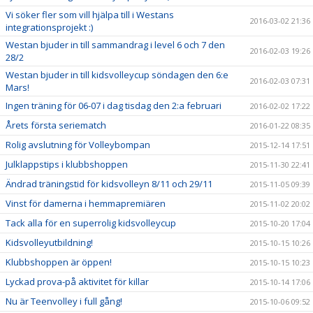
Vi söker fler som vill hjälpa till i Westans
2016-03-02 21:36
integrationsprojekt :)
Westan bjuder in till sammandrag i level 6 och 7 den
2016-02-03 19:26
28/2
Westan bjuder in till kidsvolleycup söndagen den 6:e
2016-02-03 07:31
Mars!
Ingen träning för 06-07 i dag tisdag den 2:a februari
2016-02-02 17:22
Årets första seriematch
2016-01-22 08:35
Rolig avslutning för Volleybompan
2015-12-14 17:51
Julklappstips i klubbshoppen
2015-11-30 22:41
Ändrad träningstid för kidsvolleyn 8/11 och 29/11
2015-11-05 09:39
Vinst för damerna i hemmapremiären
2015-11-02 20:02
Tack alla för en superrolig kidsvolleycup
2015-10-20 17:04
Kidsvolleyutbildning!
2015-10-15 10:26
Klubbshoppen är öppen!
2015-10-15 10:23
Lyckad prova-på aktivitet för killar
2015-10-14 17:06
Nu är Teenvolley i full gång!
2015-10-06 09:52