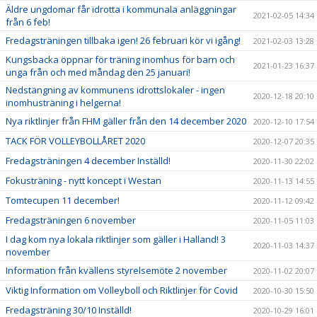
Äldre ungdomar får idrotta i kommunala anläggningar
2021-02-05 14:34
från 6 feb!
Fredagsträningen tillbaka igen! 26 februari kör vi igång!
2021-02-03 13:28
Kungsbacka öppnar för träning inomhus för barn och
2021-01-23 16:37
unga från och med måndag den 25 januari!
Nedstängning av kommunens idrottslokaler - ingen
2020-12-18 20:10
inomhusträning i helgerna!
Nya riktlinjer från FHM gäller från den 14 december 2020
2020-12-10 17:54
TACK FÖR VOLLEYBOLLÅRET 2020
2020-12-07 20:35
Fredagsträningen 4 december Inställd!
2020-11-30 22:02
Fokusträning - nytt koncept i Westan
2020-11-13 14:55
Tomtecupen 11 december!
2020-11-12 09:42
Fredagsträningen 6 november
2020-11-05 11:03
I dag kom nya lokala riktlinjer som gäller i Halland! 3
2020-11-03 14:37
november
Information från kvällens styrelsemöte 2 november
2020-11-02 20:07
Viktig Information om Volleyboll och Riktlinjer för Covid
2020-10-30 15:50
Fredagsträning 30/10 Inställd!
2020-10-29 16:01