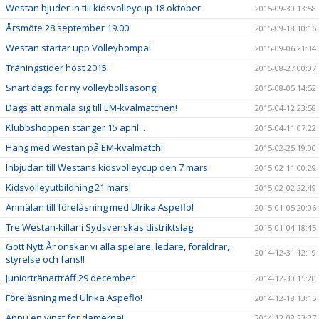
Westan bjuder in till kidsvolleycup 18 oktober
2015-09-30 13:58
Årsmöte 28 september 19.00
2015-09-18 10:16
Westan startar upp Volleybompa!
2015-09-06 21:34
Träningstider höst 2015
2015-08-27 00:07
Snart dags för ny volleybollsäsong!
2015-08-05 14:52
Dags att anmäla sig till EM-kvalmatchen!
2015-04-12 23:58
Klubbshoppen stänger 15 april...
2015-04-11 07:22
Häng med Westan på EM-kvalmatch!
2015-02-25 19:00
Inbjudan till Westans kidsvolleycup den 7 mars
2015-02-11 00:29
Kidsvolleyutbildning 21 mars!
2015-02-02 22:49
Anmälan till föreläsning med Ulrika Aspeflo!
2015-01-05 20:06
Tre Westan-killar i Sydsvenskas distriktslag
2015-01-04 18:45
Gott Nytt År önskar vi alla spelare, ledare, föräldrar,
2014-12-31 12:19
styrelse och fans!!
Juniortränarträff 29 december
2014-12-30 15:20
Föreläsning med Ulrika Aspeflo!
2014-12-18 13:15
Ännu en vinst för damerna!
2014-12-08 23:27