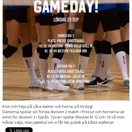
HÄLSOCERTIFIERAD FÖRENING
NYHETSARKIV
SPELFORMER I VÅR VERKSAMHET
STÖDMEDLEM & WESTANFONDEN
KLUBBSHOP
KALENDER
VÄRDEFULLT I WESTAN
Kom och heja på våra damer och herrar på lördag!
Damerna spelar sin första division 2 match i Presse och herrarna tar
emot för division 3 i Fjärås. Tyvärr spelar Westan kl 12 och 16 så man
måste välja, men jättekul om vi får lite publik på båda ställena!