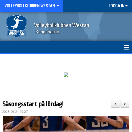
VOLLEYBOLLKLUBBEN WESTAN
LOGGA IN
Volleybollklubben Westan
Kungsbacka
HEM
KLUBBINFO OCH STYRELSE
VERKSAMHETSIDÉ OCH VÄRDEGRUND
LEDSTJÄRNOR
Säsongsstart på lördag!
<
>
MEDLEMSAVGIFT
2023-09-21 09:27
STYRELSENS RUTINER