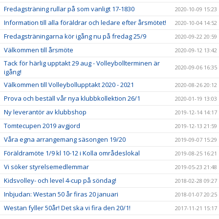
Fredagsträning rullar på som vanligt 17-1830
2020-10-09 15:23
Information till alla föräldrar och ledare efter årsmötet!
2020-10-04 14:52
Fredagsträningarna kör igång nu på fredag 25/9
2020-09-22 20:59
Välkommen till årsmöte
2020-09-12 13:42
Tack för härlig upptakt 29 aug - Volleybollterminen är
2020-09-06 16:35
igång!
Välkommen till Volleybollupptakt 2020 - 2021
2020-08-26 20:12
Prova och beställ vår nya klubbkollektion 26/1
2020-01-19 13:03
Ny leverantör av klubbshop
2019-12-14 14:17
Tomtecupen 2019 avgjord
2019-12-13 21:59
Våra egna arrangemang säsongen 19/20
2019-09-07 15:29
Föräldramöte 1/9 kl 10-12 i Kolla områdeslokal
2019-08-25 16:21
Vi söker styrelsemedlemmar
2019-05-23 21:48
Kidsvolley- och level 4-cup på söndag!
2018-02-28 09:27
Inbjudan: Westan 50 år firas 20 januari
2018-01-07 20:25
Westan fyller 50år! Det ska vi fira den 20/1!
2017-11-21 15:17