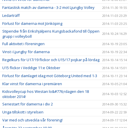
Fantastisk match av damerna - 3-2 mot Ljungby Volley
2014-11-30 19:55
Ledarträff
2014-11-03 23:29
Förlust för damerna mot Jönköping
2014-11-03 23:25
Stipendie från Erikshjälpens Kungsbackafond till Öppen
2014-10-24 16:29
grupp i volleyboll
Full aktivitet i föreningen
2014-10-19 23:05
Vinst i Ljungby för damerna
2014-10-19 22:34
Regelkurs för U17/19 flickor och U15/17 pojkar på lördag
2014-10-14 15:14
U15 flickor i Veddige 11:e Oktober
2014-10-14 15:01
Förlust för damlaget idag mot Göteborg United med 1-3
2014-10-11 23:14
Klar vinst för damerna i premiären
2014-10-05 21:04
Kidsvolleycup hos Westan lo&#776;rdagen den 18
2014-10-03 12:52
oktober 2014!
Seriestart för damerna i div 2
2014-09-30 15:32
Unga tillskott i styrelsen
2014-09-22 22:59
Var med och utveckla vår förening!
2014-09-17 12:04