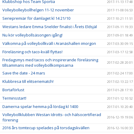
Klubbshop hos Team Sportia
2017-11-13 17:48
Volleybolleybollhelgen 11-12 november
2017-11-08 06:53
Seriepremiär för damlaget kl 14 21/10
2017-10-21 11:51
Westans ledare Emma Snelder finalist i Årets Eldsjäl
2017-09-11 19:33
Nu kör volleybollsäsongen igång!
2017-09-01 18:49
Välkomna på volleybollkväll i Aranäshallen imorgon
2017-03-30 09:15
Föreläsning och taco-kväll flyttas!
2017-03-17 12:58
Fredagsmys med tacos och inspirerande föreläsning
2017-02-28 20:01
tillsammans med volleybollkompisarna
Save the date - 24 mars
2017-02-24 17:00
Klubbresa till elitseriematch!
2017-02-13 22:17
Bortaförlust
2017-01-28 17:10
Terminsstart!
2017-01-12 10:52
Damerna spelar hemma på lördag kl 1400
2017-01-10 20:40
Volleybollklubben Westan Idrotts- och hälsocertifierad
2016-12-19 19:06
förening
2016 års tomtecup spelades på torsdagskvällen
2016-12-16 00:33