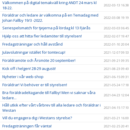
Välkommen på digital temakväll kring ANDT 24 mars kl
2022-03-13 16:38
18-22.
Föräldrar och ledare är välkomna på en Temadag med
2022-03-08 19:19
Johan Fallby 19/3 -2022.
Seriespelsmatch för tjejerna på lördag kl 13 Fjärås
2022-03-03 06:45
Hjälp oss att hitta fler ledamöter till styrelsen!
2022-02-07 19:47
Fredagsträningar och håll avstånd
2022-01-10 20:04
Julavslutningar istället för tomtecup!
2021-12-07 09:53
Föräldramöte och Årsmöte 20 september!
2021-09-21 09:35
Kick off i helgen! 28-29 augusti!
2021-08-23 09:43
Nyheter i vår web-shop
2021-06-15 09:31
Föräldrar! Vi behöver er till styrelsen!
2021-05-24 17:18
Bra föräldradeltagande till Fallby! Men vi saknar våra
2021-04-23 12:04
ledare...
Håll utkik efter vårt vårbrev till alla ledare och föräldrar i
2021-04-15 17:10
Westan
Vill du engagera dig i Westans styrelse?
2021-03-21 16:00
Fredagsträningen får vänta!
2021-02-25 20:41