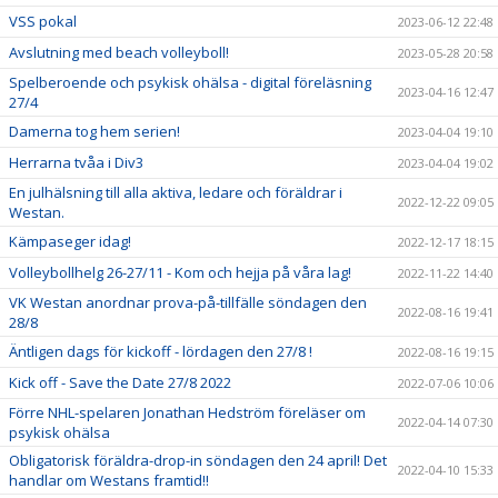
VSS pokal
2023-06-12 22:48
Avslutning med beach volleyboll!
2023-05-28 20:58
Spelberoende och psykisk ohälsa - digital föreläsning
2023-04-16 12:47
27/4
Damerna tog hem serien!
2023-04-04 19:10
Herrarna tvåa i Div3
2023-04-04 19:02
En julhälsning till alla aktiva, ledare och föräldrar i
2022-12-22 09:05
Westan.
Kämpaseger idag!
2022-12-17 18:15
Volleybollhelg 26-27/11 - Kom och hejja på våra lag!
2022-11-22 14:40
VK Westan anordnar prova-på-tillfälle söndagen den
2022-08-16 19:41
28/8
Äntligen dags för kickoff - lördagen den 27/8 !
2022-08-16 19:15
Kick off - Save the Date 27/8 2022
2022-07-06 10:06
Förre NHL-spelaren Jonathan Hedström föreläser om
2022-04-14 07:30
psykisk ohälsa
Obligatorisk föräldra-drop-in söndagen den 24 april! Det
2022-04-10 15:33
handlar om Westans framtid!!