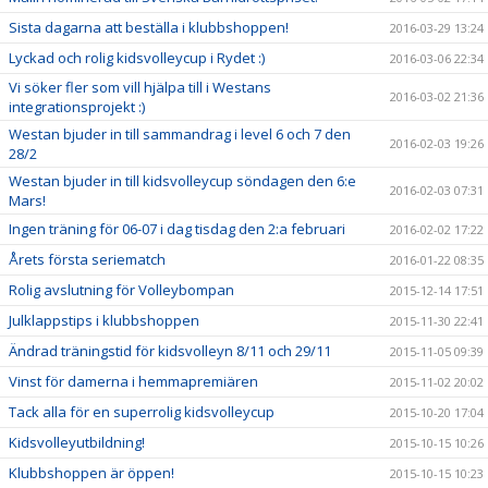
Sista dagarna att beställa i klubbshoppen!
2016-03-29 13:24
Lyckad och rolig kidsvolleycup i Rydet :)
2016-03-06 22:34
Vi söker fler som vill hjälpa till i Westans
2016-03-02 21:36
integrationsprojekt :)
Westan bjuder in till sammandrag i level 6 och 7 den
2016-02-03 19:26
28/2
Westan bjuder in till kidsvolleycup söndagen den 6:e
2016-02-03 07:31
Mars!
Ingen träning för 06-07 i dag tisdag den 2:a februari
2016-02-02 17:22
Årets första seriematch
2016-01-22 08:35
Rolig avslutning för Volleybompan
2015-12-14 17:51
Julklappstips i klubbshoppen
2015-11-30 22:41
Ändrad träningstid för kidsvolleyn 8/11 och 29/11
2015-11-05 09:39
Vinst för damerna i hemmapremiären
2015-11-02 20:02
Tack alla för en superrolig kidsvolleycup
2015-10-20 17:04
Kidsvolleyutbildning!
2015-10-15 10:26
Klubbshoppen är öppen!
2015-10-15 10:23