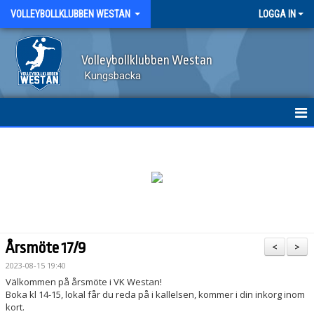
VOLLEYBOLLKLUBBEN WESTAN
LOGGA IN
Volleybollklubben Westan
Kungsbacka
HEM
KLUBBINFO OCH STYRELSE
VERKSAMHETSIDÉ OCH VÄRDEGRUND
LEDSTJÄRNOR
Årsmöte 17/9
<
>
MEDLEMSAVGIFT
2023-08-15 19:40
Välkommen på årsmöte i VK Westan!
STYRELSENS RUTINER
Boka kl 14-15, lokal får du reda på i kallelsen, kommer i din inkorg inom
kort.