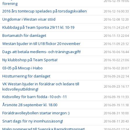
2016-12-19 19:06
förening
2016 års tomtecup spelades på torsdagskvällen
2016-12-16 00:33
Ungdomar i Westan visar stöd
2016-12-08 12:20
Klubbdag på Team Sportia 29/11 kl. 10-19
2016-11-24 23:47
Bortamatch för damlaget
2016-11-13 22:04
Westan bjuder in till U18 flickor 20 november
2016-11-09 23:12
Dags att betala medlems- och träningsavgift!
2016-10-06 16:44
Ny klubbshop på Team Sportia!
2016-10-02 21:06
03-05 på Mixcup i Habo
2016-10-02 20:07
Höstturnering för damlaget
2016-09-26 22:14
VK Westan bjuder in föräldrar och ledare till
2016-09-23 16:17
kidsvolleyutbildning!
Kidsvolley för barn födda -10 och -11
2016-09-19 11:33
Årsmöte 28 september kl. 18.00
2016-09-19 11:18
Föräldravolleybollen startar imorgon :)
2016-08-31 10:00
Snart dags för ny inomhussäsong!
2016-08-11 20:43
Malin nominerad till Svenska Barnidrottspriset!
2016-05-02 17:14