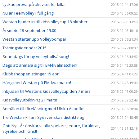
Lyckad prova-på aktivitet för killar
2015-10-14 17:06
Nu är Teenvolley i full gång!
2015-10-06 09:52
Westan bjuder in till kidsvolleycup 18 oktober
2015-09-30 13:58
Årsmöte 28 september 19.00
2015-09-18 10:16
Westan startar upp Volleybompa!
2015-09-06 21:34
Träningstider höst 2015
2015-08-27 00:07
Snart dags för ny volleybollsäsong!
2015-08-05 14:52
Dags att anmäla sig till EM-kvalmatchen!
2015-04-12 23:58
Klubbshoppen stänger 15 april...
2015-04-11 07:22
Häng med Westan på EM-kvalmatch!
2015-02-25 19:00
Inbjudan till Westans kidsvolleycup den 7 mars
2015-02-11 00:29
Kidsvolleyutbildning 21 mars!
2015-02-02 22:49
Anmälan till föreläsning med Ulrika Aspeflo!
2015-01-05 20:06
Tre Westan-killar i Sydsvenskas distriktslag
2015-01-04 18:45
Gott Nytt År önskar vi alla spelare, ledare, föräldrar,
2014-12-31 12:19
styrelse och fans!!