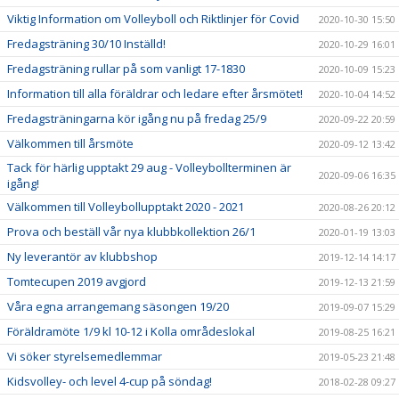
Viktig Information om Volleyboll och Riktlinjer för Covid
2020-10-30 15:50
Fredagsträning 30/10 Inställd!
2020-10-29 16:01
Fredagsträning rullar på som vanligt 17-1830
2020-10-09 15:23
Information till alla föräldrar och ledare efter årsmötet!
2020-10-04 14:52
Fredagsträningarna kör igång nu på fredag 25/9
2020-09-22 20:59
Välkommen till årsmöte
2020-09-12 13:42
Tack för härlig upptakt 29 aug - Volleybollterminen är
2020-09-06 16:35
igång!
Välkommen till Volleybollupptakt 2020 - 2021
2020-08-26 20:12
Prova och beställ vår nya klubbkollektion 26/1
2020-01-19 13:03
Ny leverantör av klubbshop
2019-12-14 14:17
Tomtecupen 2019 avgjord
2019-12-13 21:59
Våra egna arrangemang säsongen 19/20
2019-09-07 15:29
Föräldramöte 1/9 kl 10-12 i Kolla områdeslokal
2019-08-25 16:21
Vi söker styrelsemedlemmar
2019-05-23 21:48
Kidsvolley- och level 4-cup på söndag!
2018-02-28 09:27