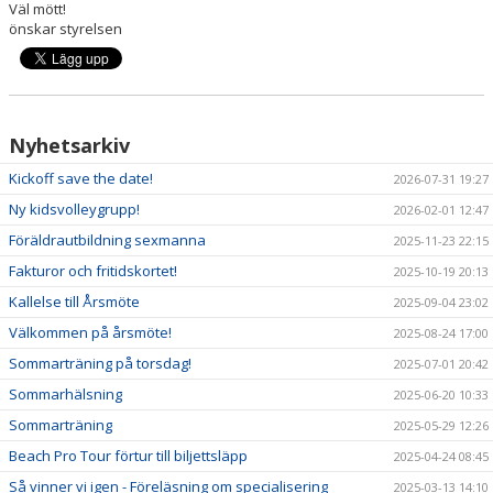
Väl mött!
HÄLSOCERTIFIERAD FÖRENING
önskar styrelsen
NYHETSARKIV
SPELFORMER I VÅR VERKSAMHET
Nyhetsarkiv
STÖDMEDLEM & WESTANFONDEN
Kickoff save the date!
2026-07-31 19:27
KLUBBSHOP
Ny kidsvolleygrupp!
2026-02-01 12:47
Föräldrautbildning sexmanna
2025-11-23 22:15
KALENDER
Fakturor och fritidskortet!
2025-10-19 20:13
VÄRDEFULLT I WESTAN
Kallelse till Årsmöte
2025-09-04 23:02
Välkommen på årsmöte!
2025-08-24 17:00
Sommarträning på torsdag!
2025-07-01 20:42
Sommarhälsning
2025-06-20 10:33
Sommarträning
2025-05-29 12:26
Beach Pro Tour förtur till biljettsläpp
2025-04-24 08:45
Så vinner vi igen - Föreläsning om specialisering
2025-03-13 14:10