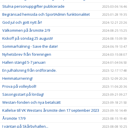
Stulna personuppgifter publicerade
2025-03-06 16:46
Begränsad hemsida och SportAdmin funktionalitet
2025-01-28 19:35
God jul och gott nytt år!
2024-12-21 23:26
Välkommen på årsmöte 2/9
2024-08-25 15:25
Kickoff på söndag 25 augusti!
2024-08-15 09:59
Sommarhälning - Save the date!
2024-06-19 13:47
Nyhetsbrev från föreningen
2024-03-15 08:07
Hallen stängd 5-7 januari
2024-01-04 06:50
En julhälsning från ordförande.
2023-12-17 17:48
Hemmaturnering!
2023-12-09 20:26
Prova på volleyboll!
2023-11-06 20:36
Säsongsstart på lördag!
2023-09-21 09:27
Westan-fonden och nya betalsätt
2023-09-18 21:50
Kallelse till VK Westans årsmöte den 17 september 2023
2023-09-10 14:49
Årsmöte 17/9
2023-08-15 19:40
I väntan på Skårbyhallen...
2023-08-08 10:25