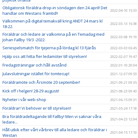
psykisk ohälsa
Obligatorisk föräldra-drop-in söndagen den 24 april! Det
2022-04-10 15:33
handlar om Westans framtid!!
Välkommen på digital temakväll kring ANDT 24 mars kl
2022-03-13 16:38
18-22.
Föräldrar och ledare är välkomna på en Temadag med
2022-03-08 19:19
Johan Fallby 19/3 -2022.
Seriespelsmatch för tjejerna på lördag kl 13 Fjärås
2022-03-03 06:45
Hjälp oss att hitta fler ledamöter till styrelsen!
2022-02-07 19:47
Fredagsträningar och håll avstånd
2022-01-10 20:04
Julavslutningar istället för tomtecup!
2021-12-07 09:53
Föräldramöte och Årsmöte 20 september!
2021-09-21 09:35
Kick off i helgen! 28-29 augusti!
2021-08-23 09:43
Nyheter i vår web-shop
2021-06-15 09:31
Föräldrar! Vi behöver er till styrelsen!
2021-05-24 17:18
Bra föräldradeltagande till Fallby! Men vi saknar våra
2021-04-23 12:04
ledare...
Håll utkik efter vårt vårbrev till alla ledare och föräldrar i
2021-04-15 17:10
Westan