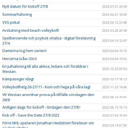
Nytt datum för kickoff 27/8
2023-07-31 20:46
Sommarhälsning
2023-06-21 18:20
VSS pokal
2023-06-12 22:48
Avslutning med beach volleyboll!
2023-05-28 20:58
Spelberoende och psykisk ohälsa - digital föreläsning
2023-04-16 12:47
27/4
Damerna tog hem serien!
2023-04-04 19:10
Herrarna tvåa i Div3
2023-04-04 19:02
En julhälsning till alla aktiva, ledare och föräldrar i
2022-12-22 09:05
Westan.
Kämpaseger idag!
2022-12-17 18:15
Volleybollhelg 26-27/11 - Kom och hejja på våra lag!
2022-11-22 14:40
VK Westan anordnar prova-på-tillfälle söndagen den
2022-08-16 19:41
28/8
Äntligen dags för kickoff - lördagen den 27/8 !
2022-08-16 19:15
Kick off - Save the Date 27/8 2022
2022-07-06 10:06
Förre NHL-spelaren Jonathan Hedström föreläser om
2022-04-14 07:30