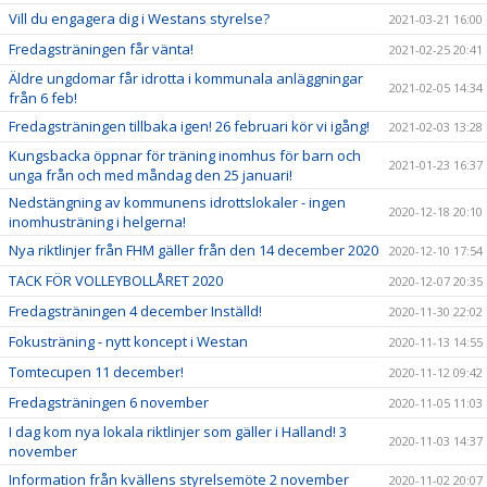
Vill du engagera dig i Westans styrelse?
2021-03-21 16:00
Fredagsträningen får vänta!
2021-02-25 20:41
Äldre ungdomar får idrotta i kommunala anläggningar
2021-02-05 14:34
från 6 feb!
Fredagsträningen tillbaka igen! 26 februari kör vi igång!
2021-02-03 13:28
Kungsbacka öppnar för träning inomhus för barn och
2021-01-23 16:37
unga från och med måndag den 25 januari!
Nedstängning av kommunens idrottslokaler - ingen
2020-12-18 20:10
inomhusträning i helgerna!
Nya riktlinjer från FHM gäller från den 14 december 2020
2020-12-10 17:54
TACK FÖR VOLLEYBOLLÅRET 2020
2020-12-07 20:35
Fredagsträningen 4 december Inställd!
2020-11-30 22:02
Fokusträning - nytt koncept i Westan
2020-11-13 14:55
Tomtecupen 11 december!
2020-11-12 09:42
Fredagsträningen 6 november
2020-11-05 11:03
I dag kom nya lokala riktlinjer som gäller i Halland! 3
2020-11-03 14:37
november
Information från kvällens styrelsemöte 2 november
2020-11-02 20:07