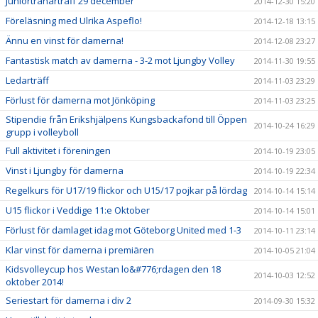
Juniortränarträff 29 december
2014-12-30 15:20
Föreläsning med Ulrika Aspeflo!
2014-12-18 13:15
Ännu en vinst för damerna!
2014-12-08 23:27
Fantastisk match av damerna - 3-2 mot Ljungby Volley
2014-11-30 19:55
Ledarträff
2014-11-03 23:29
Förlust för damerna mot Jönköping
2014-11-03 23:25
Stipendie från Erikshjälpens Kungsbackafond till Öppen
2014-10-24 16:29
grupp i volleyboll
Full aktivitet i föreningen
2014-10-19 23:05
Vinst i Ljungby för damerna
2014-10-19 22:34
Regelkurs för U17/19 flickor och U15/17 pojkar på lördag
2014-10-14 15:14
U15 flickor i Veddige 11:e Oktober
2014-10-14 15:01
Förlust för damlaget idag mot Göteborg United med 1-3
2014-10-11 23:14
Klar vinst för damerna i premiären
2014-10-05 21:04
Kidsvolleycup hos Westan lo&#776;rdagen den 18
2014-10-03 12:52
oktober 2014!
Seriestart för damerna i div 2
2014-09-30 15:32