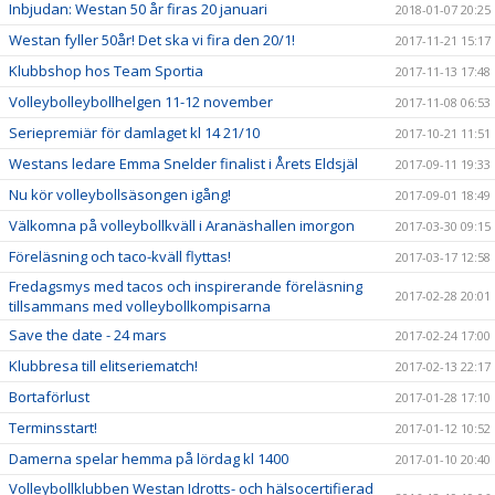
Inbjudan: Westan 50 år firas 20 januari
2018-01-07 20:25
Westan fyller 50år! Det ska vi fira den 20/1!
2017-11-21 15:17
Klubbshop hos Team Sportia
2017-11-13 17:48
Volleybolleybollhelgen 11-12 november
2017-11-08 06:53
Seriepremiär för damlaget kl 14 21/10
2017-10-21 11:51
Westans ledare Emma Snelder finalist i Årets Eldsjäl
2017-09-11 19:33
Nu kör volleybollsäsongen igång!
2017-09-01 18:49
Välkomna på volleybollkväll i Aranäshallen imorgon
2017-03-30 09:15
Föreläsning och taco-kväll flyttas!
2017-03-17 12:58
Fredagsmys med tacos och inspirerande föreläsning
2017-02-28 20:01
tillsammans med volleybollkompisarna
Save the date - 24 mars
2017-02-24 17:00
Klubbresa till elitseriematch!
2017-02-13 22:17
Bortaförlust
2017-01-28 17:10
Terminsstart!
2017-01-12 10:52
Damerna spelar hemma på lördag kl 1400
2017-01-10 20:40
Volleybollklubben Westan Idrotts- och hälsocertifierad